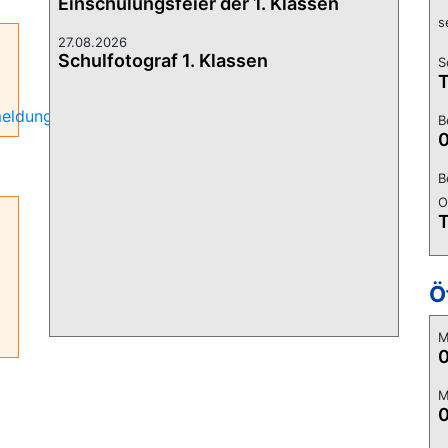
Einschulungsfeier der 1. Klassen
s
27.08.2026
Schulfotograf 1. Klassen
S
T
meldung
B
0
B
O
T
Ö
M
0
M
0