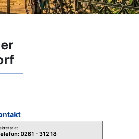
der
orf
ontakt
ekretariat
elefon: 0261 - 312 18